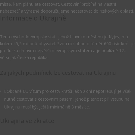
místě, kam plánujete cestovat. Cestování probíhá na vlastní
nebezpečí a výrazně doporučujeme necestovat do rizikových oblastí.
Informace o Ukrajině
Tento východoevropský stát, jehož hlavním městem je Kyjev, má
kolem 45,5 miliónů obyvatel. Svou rozlohou o téměř 600 tisíc km² je
po Rusku druhým největším evropským státem a je přibližně 12×
větší jak Česká republika.
Za jakých podmínek lze cestovat na Ukrajinu

Občané EU vízum pro cesty kratší jak 90 dní nepotřebují. Je však
nutné cestovat s cestovním pasem, jehož platnost při vstupu na
Ukrajinu musí být ještě minimálně 3 měsíce.
Ukrajina ve zkratce