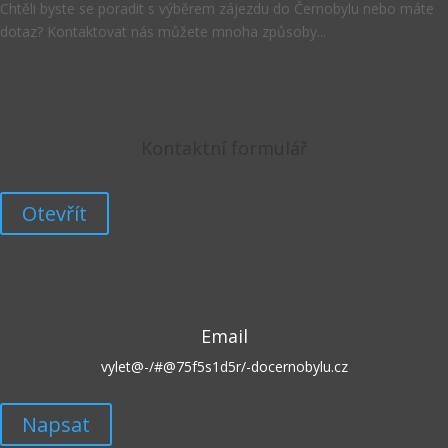
Chtěli byste se poradit s výběrem zájezdu do Černobylu nebo máte
dotaz? Kontaktovat nás můžete mnoha způsoby...
Kontaktní formulář
Otevřít
Email
vylet@
-/#@75f5s1d5r/-
docernobylu.cz
Napsat