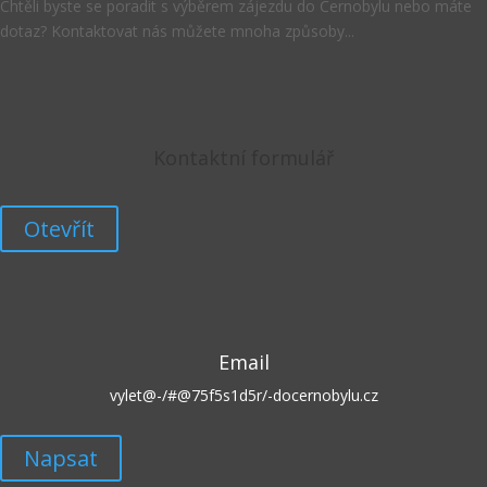
Chtěli byste se poradit s výběrem zájezdu do Černobylu nebo máte
dotaz? Kontaktovat nás můžete mnoha způsoby...
Kontaktní formulář
Otevřít
Email
vylet@
-/#@75f5s1d5r/-
docernobylu.cz
Napsat