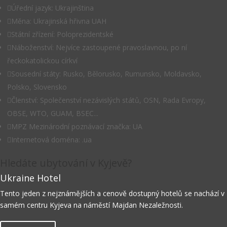

Úřední jazyk: Ukrajinština

Měna: Ukrajinská hřivna UAH

Státní zřízení: Poloprezidentské

Náboženství: Nejvíce zastoupené pravoslavnou, po ní
řeckokatolickou církví

Sousední státy: Rusko, Bělorusko, Rumunsko, Moldavsko,
Polsko, Slovensko

Členství: Společenství nezávislých států, OSN, Rada Evropy,
OBSE, WTO, GUAM, BSEC...

MPZ Mezinárodní poznávací značka: UA

Internetová doména: .ua
Hledáte ubytování v Kyjevě?
Ukraine Hotel
Tento jeden z nejznámějších a cenově dostupný hotelů se nachází v
samém centru Kyjeva na náměstí Majdan Nezaležnosti.