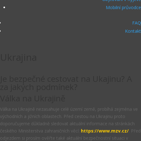
Mobilní průvodce
FAQ
Kontakt
Ukrajina
Je bezpečné cestovat na Ukajinu? A
za jakých podmínek?
Válka na Ukrajině
Válka na Ukrajině nezasahuje celé území země, probíhá zejména ve
východních a jižních oblastech. Před cestou na Ukrajinu proto
doporučujeme důkladně sledovat aktuální informace na stránkách
českého Ministerstva zahraničních věcí:
https://www.mzv.cz/
. Před
odjezdem si prosím ověřte také aktuální bezpečnostní situaci v